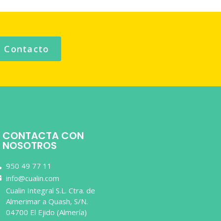
Contacto
CONTACTA CON
NOSOTROS
950 49 77 11
info@cualin.com
Cualin Integral S.L. Ctra. de
Almerimar a Quash, S/N.
04700 El Ejido (Almería)