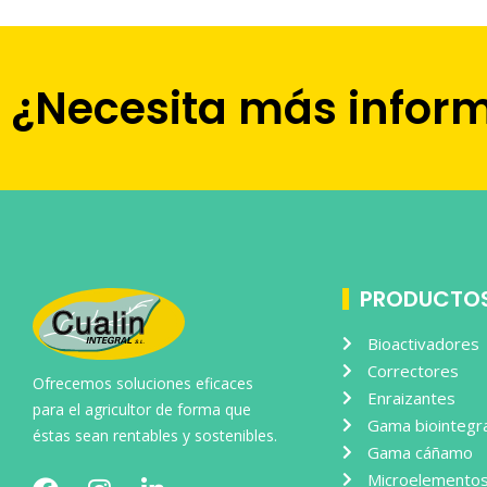
¿Necesita más infor
PRODUCTO
Bioactivadores
Correctores
Ofrecemos soluciones eficaces
Enraizantes
para el agricultor de forma que
Gama biointegra
éstas sean rentables y sostenibles.
Gama cáñamo
Microelementos