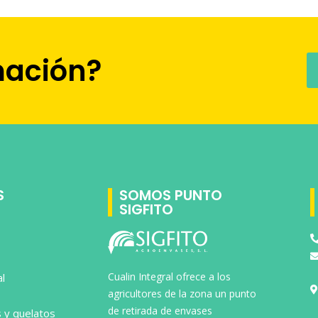
mación?
S
SOMOS PUNTO
SIGFITO
Cualin Integral ofrece a los
l
agricultores de la zona un punto
de retirada de envases
 y quelatos